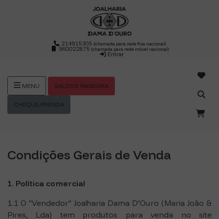
214915305
(chamada para rede fixa nacional)
960022875
(chamada para rede móvel nacional)
Entrar
SALDOS PANDORA
MENU
CHEQUE-PRENDA
Condições Gerais de Venda
1. Política comercial
1.1 O "Vendedor" Joalharia Dama D’Ouro (Maria João &
Pires, Lda) tem produtos para venda no site