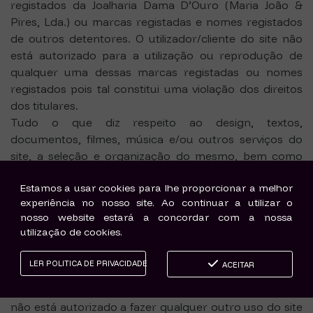
registados da Joalharia Dama D’Ouro (Maria João &
Pires, Lda.) ou marcas registadas e nomes registados
de outros detentores. O utilizador/cliente do site não
está autorizado para a utilização ou reprodução de
qualquer uma dessas marcas registadas ou nomes
registados pois tal constitui uma violação dos direitos
dos titulares.
Tudo o que diz respeito ao design, textos,
documentos, filmes, música e/ou outros serviços do
site, a seleção e organização do mesmo, bem como
toda a compilação de software (incluindo applets) e
Estamos a usar cookies para lhe proporcionar a melhor
todos os outros materiais do site são propriedade da
experiência no nosso site. Ao continuar a utilizar o
Joalharia Dama D’Ouro (Maria João & Pires, Lda.) e seus
nosso website estará a concordar com a nossa
fornecedores. Os utilizadores/clientes estão apenas
utilização de cookies.
autorizados a copiar eletronicamente e imprimir
porções do site caso tal seja necessário para efetuar
LER POLITICA DE PRIVACIDADE
ACEITAR
uma encomenda no mesmo ou para utilizar o site
como uma fonte para a compra. O utilizador/cliente
não está autorizado a fazer qualquer outro uso do site