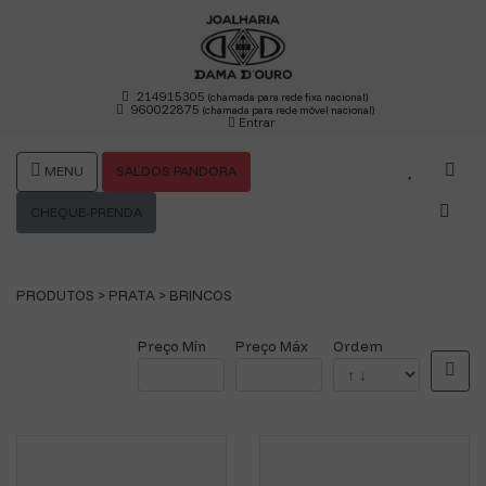
214915305
(chamada para rede fixa nacional)
960022875
(chamada para rede móvel nacional)
Entrar
MENU
SALDOS PANDORA
CHEQUE-PRENDA
PRODUTOS >
PRATA
>
BRINCOS
Preço Mín
Preço Máx
Ordem