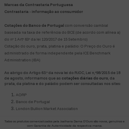
Marcas da Contrastaria Portuguesa
Contrastaria - informação ao consumidor
Cotações do Banco de Portugal
com conversão cambial
baseada na taxa de referência do BCE (de acordo com alínea a)
do nº 1 Artº 63º da lei 120/2017 de 15 Setembro)
Cotação do ouro, prata, platina e paládio: O Preço do Ouro é
administrado de forma independente pela ICE Benchmark
Administration (IBA)
Ao abrigo do Artigo 63.º da nova lei do RJOC, Lei n,º98/2015 de 18
de agosto, informamos que as
cotações diárias do ouro
, da
prata, da platina e do paládio podem ser consultadas nos sites:
AORP
Banco de Portugal
London Bullion Market Association
Todos os produtos comercializados pela Joalharia Dama D'Ouro são novos, genuínos e
com Garantia de Autenticidade da respectiva marca.