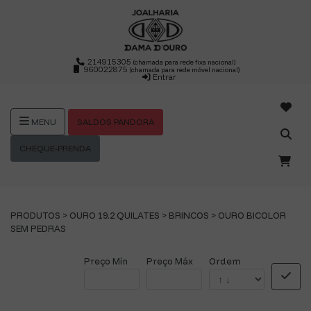
214915305
(chamada para rede fixa nacional)
960022875
(chamada para rede móvel nacional)
Entrar
SALDOS PANDORA
MENU
CHEQUE-PRENDA
PRODUTOS >
OURO 19.2 QUILATES
>
BRINCOS
>
OURO BICOLOR
SEM PEDRAS
Preço Mín
Preço Máx
Ordem