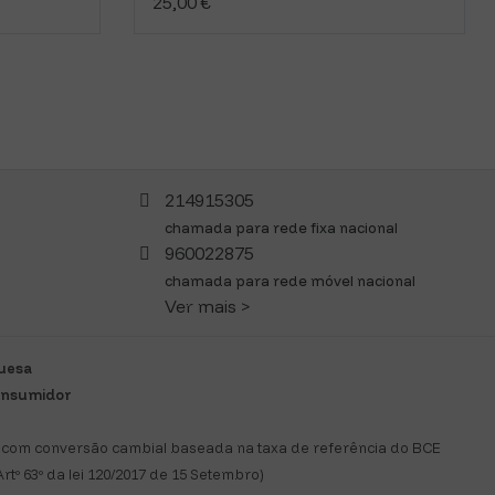
25,00 €
214915305
chamada para rede fixa nacional
960022875
chamada para rede móvel nacional
Ver mais >
guesa
consumidor
com conversão cambial baseada na taxa de referência do BCE
rtº 63º da lei 120/2017 de 15 Setembro)