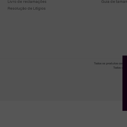
Livro de reclamações
Guia de taman
Resolução de Litígios
Todos os produtos come
Todos os 