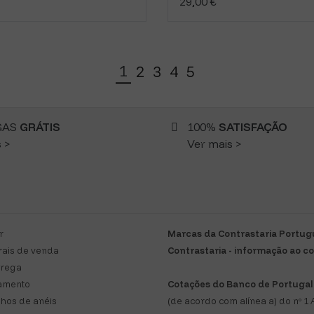
29,00 €
1
2
3
4
5
GAS
GRÁTIS
100%
SATISFAÇÃO
 >
Ver mais >
r
Marcas da Contrastaria Portu
ais de venda
Contrastaria - informação ao 
trega
amento
Cotações do Banco de Portugal
hos de anéis
(de acordo com alínea a) do nº 1 A