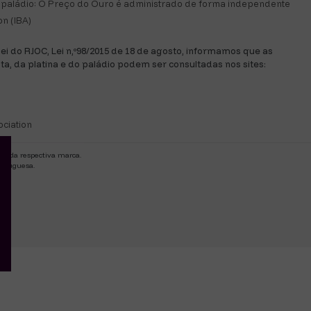
 e paládio: O Preço do Ouro é administrado de forma independente
n (IBA)
 lei do RJOC, Lei n,º98/2015 de 18 de agosto, informamos que as
ata, da platina e do paládio podem ser consultadas nos sites:
ociation
de da respectiva marca.
ortuguesa.