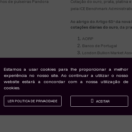
hos de pulseiras Pandora
Cotação do ouro, prata, platina
pela ICE Benchmark Administratio
Ao abrigo do Artigo 63.º da nova
cotações diárias do ouro
, da pr
AORP
Banco de Portugal
London Bullion Market Ass
rcializados pela Joalharia Dama D'Ouro são novos, genuínos e com Garantia de Autenticida
Estamos a usar cookies para lhe proporcionar a melhor
produtos comercializados Joalharia Dama D'Ouro estão em conformidade com a legislação p
experiência no nosso site. Ao continuar a utilizar o nosso
CAE 47770.
Titulo de actividade Retalhista de Ourivesaria-Site T9784
website estará a concordar com a nossa utilização de
cookies.
©2018 Maria João & Pires Lda. | Powered by
windbyinternet
LER POLITICA DE PRIVACIDADE
ACEITAR