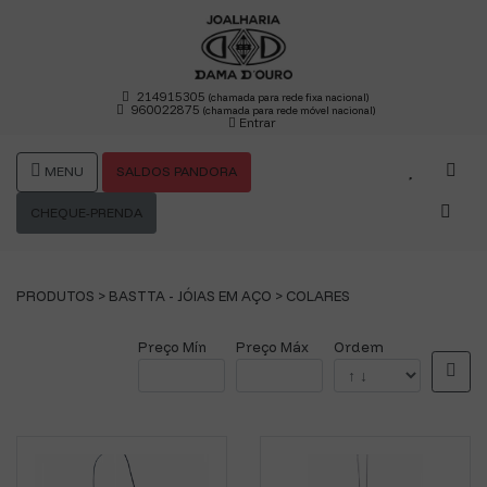
214915305
(chamada para rede fixa nacional)
960022875
(chamada para rede móvel nacional)
Entrar
MENU
SALDOS PANDORA
CHEQUE-PRENDA
PRODUTOS >
BASTTA - JÓIAS EM AÇO
>
COLARES
Preço Mín
Preço Máx
Ordem