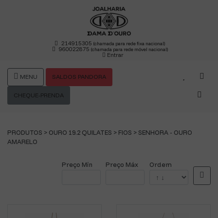
214915305
(chamada para rede fixa nacional)
960022875
(chamada para rede móvel nacional)
Entrar
MENU
SALDOS PANDORA
CHEQUE-PRENDA
PRODUTOS >
OURO 19.2 QUILATES
>
FIOS
>
SENHORA - OURO
AMARELO
Preço Mín
Preço Máx
Ordem