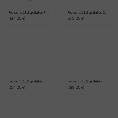
Fio ouro 19.2 quilates FN8/1/4210545
Fio ouro 19.2 quilates OVA0261.00021
434,00 €
673,00 €
Fio ouro 19.2 quilates FN8/248/730342
Fio ouro 19.2 quilates FN800/1/9201
264,00 €
789,00 €