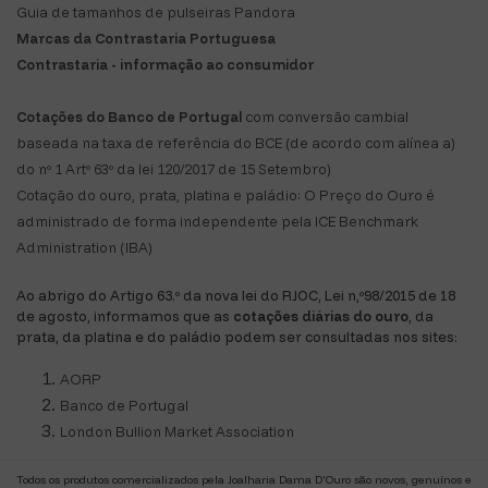
Guia de tamanhos de pulseiras Pandora
Marcas da Contrastaria Portuguesa
Contrastaria - informação ao consumidor
Cotações do Banco de Portugal
com conversão cambial
baseada na taxa de referência do BCE (de acordo com alínea a)
do nº 1 Artº 63º da lei 120/2017 de 15 Setembro)
Cotação do ouro, prata, platina e paládio: O Preço do Ouro é
administrado de forma independente pela ICE Benchmark
Administration (IBA)
Ao abrigo do Artigo 63.º da nova lei do RJOC, Lei n,º98/2015 de 18
de agosto, informamos que as
cotações diárias do ouro
, da
prata, da platina e do paládio podem ser consultadas nos sites:
AORP
Banco de Portugal
London Bullion Market Association
Todos os produtos comercializados pela Joalharia Dama D'Ouro são novos, genuínos e