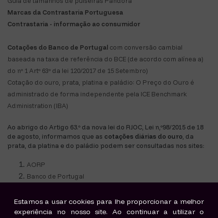
Guia de tamanhos de pulseiras Pandora
Marcas da Contrastaria Portuguesa
Contrastaria - informação ao consumidor
Cotações do Banco de Portugal
com conversão cambial
baseada na taxa de referência do BCE (de acordo com alínea a)
do nº 1 Artº 63º da lei 120/2017 de 15 Setembro)
Cotação do ouro, prata, platina e paládio: O Preço do Ouro é
administrado de forma independente pela ICE Benchmark
Administration (IBA)
Ao abrigo do Artigo 63.º da nova lei do RJOC, Lei n,º98/2015 de 18
de agosto, informamos que as
cotações diárias do ouro
, da
prata, da platina e do paládio podem ser consultadas nos sites:
AORP
Banco de Portugal
London Bullion Market Association
Estamos a usar cookies para lhe proporcionar a melhor
Todos os produtos comercializados pela Joalharia Dama D'Ouro são novos, genuínos e
experiência no nosso site. Ao continuar a utilizar o
com Garantia de Autenticidade da respectiva marca.