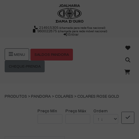
214915305
(chamada para rede fixa nacional)
960022875
(chamada para rede móvel nacional)
Entrar
SALDOS PANDORA
MENU
CHEQUE-PRENDA
PRODUTOS >
PANDORA
>
COLARES
>
COLARES ROSE GOLD
Preço Mín
Preço Máx
Ordem