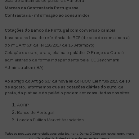
Guia de tamanhos de pulseiras Pandora
Marcas da Contrastaria Portuguesa
Contrastaria - informação ao consumidor
Cotações do Banco de Portugal
com conversão cambial
baseada na taxa de referência do BCE (de acordo com alínea a)
do nº 1 Artº 63º da lei 120/2017 de 15 Setembro)
Cotação do ouro, prata, platina e paládio: O Preço do Ouro é
administrado de forma independente pela ICE Benchmark
Administration (IBA)
Ao abrigo do Artigo 63.º da nova lei do RJOC, Lei n,º98/2015 de 18
de agosto, informamos que as
cotações diárias do ouro
, da
prata, da platina e do paládio podem ser consultadas nos sites:
AORP
Banco de Portugal
London Bullion Market Association
Todos os produtos comercializados pela Joalharia Dama D'Ouro são novos, genuínos e
com Garantia de Autenticidade da respectiva marca.