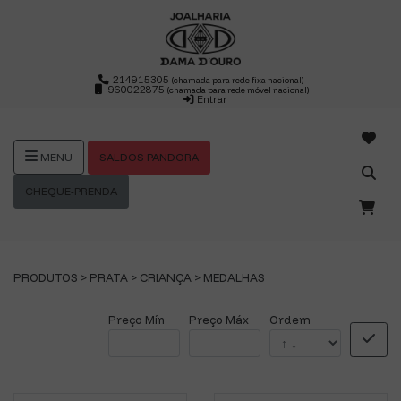
214915305
(chamada para rede fixa nacional)
960022875
(chamada para rede móvel nacional)
Entrar
SALDOS PANDORA
MENU
CHEQUE-PRENDA
PRODUTOS >
PRATA
>
CRIANÇA
>
MEDALHAS
Preço Mín
Preço Máx
Ordem